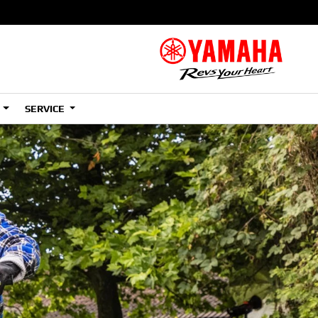
S
SERVICE
B
izzly
Grizzly
0 EPS
700 EPS
SE
XT-R
B
verine
Wolverine
AX 2
RMAX 2
00 LE
1000 SE