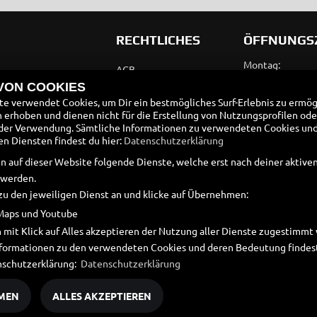
RECHTLICHES
ÖFFNUNGS
Montag:
AGB
Dienstag:
 VON COOKIES
Impressum
Mittwoch:
e verwendet Cookies, um Dir ein bestmögliches Surf-Erlebnis zu ermög
Donnerstag:
erhoben und dienen nicht für die Erstellung von Nutzungsprofilen ode
Datenschutz
Freitag:
der Verwendung. Sämtliche Informationen zu verwendeten Cookies un
Disclaimer
 Diensten findest du hier:
Datenschutzerklärung
Samstag:
Sonntag:
n auf dieser Website folgende Dienste, welche erst nach deiner aktiv
Barrierefreiheit
 werden.
Batteriegesetz
zu den jeweiligen Dienst an und klicke auf Übernehmen:
Altölverordnung
Maps und Youtube
 mit Klick auf Alles akzeptieren der Nutzung aller Dienste zugestimm
Informationen zu den verwendeten Cookies und deren Bedeutung findest
nschutzerklärung:
Datenschutzerklärung
MEN
ALLES AKZEPTIEREN