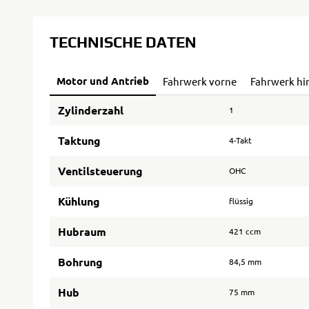
TECHNISCHE DATEN
Motor und Antrieb
Fahrwerk vorne
Fahrwerk hi
Zylinderzahl
1
Taktung
4-Takt
Ventilsteuerung
OHC
Kühlung
flüssig
Hubraum
421 ccm
Bohrung
84,5 mm
Hub
75 mm