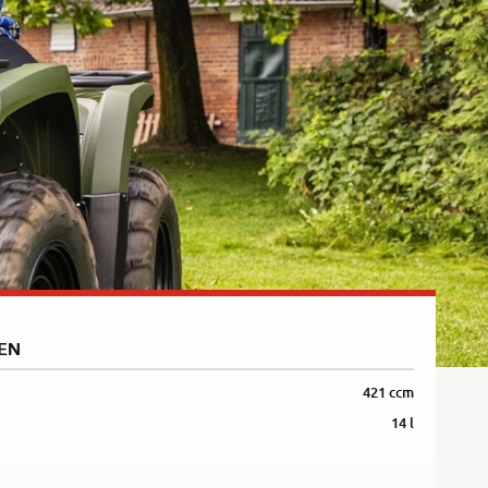
B
verine
Wolverine
AX 4
RMAX 4
000
1000 LE
B
verine
Wolverine
 850
X2 850 SE
EN
421 ccm
14 l
verine