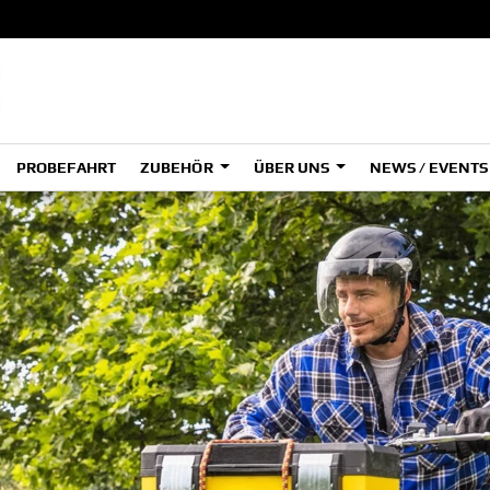
PROBEFAHRT
ZUBEHÖR
ÜBER UNS
NEWS / EVENT
LEISURE
B
B
SPORT
UTILITY
Grizzly
Gr
700 EPS
70
B
B
Wolverine
Wol
RMAX 2
RM
1000
10