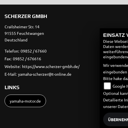
SCHERZER GMBH
Crailsheimer Str. 14
91555 Feuchtwangen
EINSATZ
Deutschland
Diese Webseit
Daten werden 
Telefon:
09852 / 67660
weiterführen
eingebundenen
Fax:
09852 / 676616
Wir verwende
Website:
https://www.scherzer-gmbh.de/
eingebunden
E-Mail:
yamaha-scherzer@t-online.de
Bitte hake da
Google 
LINKS
Optional kann
Detailierte 
yamaha-motor.de
unserer Date
ÜBERNEH