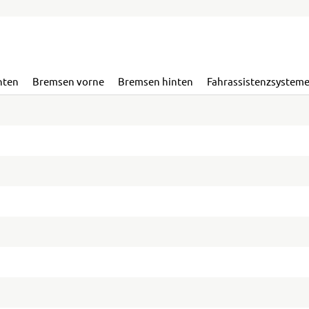
nten
Bremsen vorne
Bremsen hinten
Fahrassistenzsystem