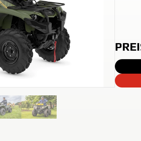
X4 850 SE
X4
PRE