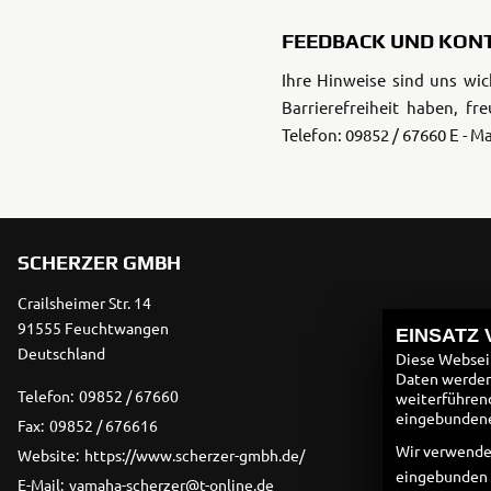
FEEDBACK UND KON
Ihre Hinweise sind uns wic
Barrierefreiheit haben, fr
Telefon: 09852 / 67660
E - M
SCHERZER GMBH
Crailsheimer Str. 14
91555 Feuchtwangen
EINSATZ
Deutschland
Diese Webseit
Daten werden 
Telefon:
09852 / 67660
weiterführen
eingebundenen
Fax:
09852 / 676616
Wir verwende
Website:
https://www.scherzer-gmbh.de/
eingebunden
E-Mail:
yamaha-scherzer@t-online.de