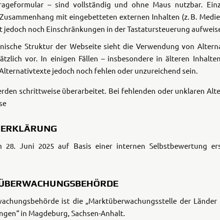
rageformular – sind vollständig und ohne Maus nutzbar. Einz
 Zusammenhang mit eingebetteten externen Inhalten (z. B. Medie
t jedoch noch Einschränkungen in der Tastatursteuerung aufweis
chnische Struktur der Webseite sieht die Verwendung von Altern
tzlich vor. In einigen Fällen – insbesondere in älteren Inhalt
Alternativtexte jedoch noch fehlen oder unzureichend sein.
rden schrittweise überarbeitet. Bei fehlenden oder unklaren Alt
se
R ERKLÄRUNG
 28. Juni 2025 auf Basis einer internen Selbstbewertung ers
TÜBERWACHUNGSBEHÖRDE
achungsbehörde ist die „Marktüberwachungsstelle der Länder fü
ngen“ in Magdeburg, Sachsen-Anhalt.