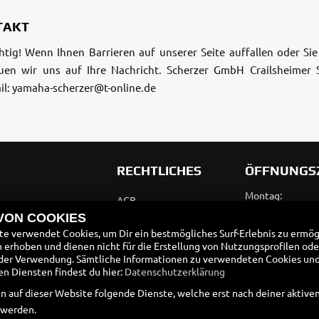
TAKT
htig! Wenn Ihnen Barrieren auf unserer Seite auffallen oder S
euen wir uns auf Ihre Nachricht.
Scherzer GmbH
Crailsheimer S
ail: yamaha-scherzer@t-online.de
RECHTLICHES
ÖFFNUNGS
Montag:
AGB
Dienstag:
 VON COOKIES
Impressum
Mittwoch:
e verwendet Cookies, um Dir ein bestmögliches Surf-Erlebnis zu ermög
Donnerstag:
erhoben und dienen nicht für die Erstellung von Nutzungsprofilen ode
Datenschutz
Freitag:
der Verwendung. Sämtliche Informationen zu verwendeten Cookies un
Disclaimer
 Diensten findest du hier:
Datenschutzerklärung
Samstag:
Sonntag:
n auf dieser Website folgende Dienste, welche erst nach deiner aktiv
Barrierefreiheit
 werden.
Batteriegesetz