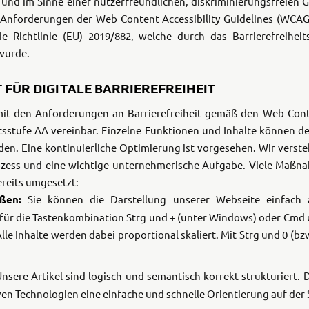
h und im Sinne einer nutzerfreundlichen, diskriminierungsfreien
 Anforderungen der Web Content Accessibility Guidelines (WCAG
B
B
ie Richtlinie (EU) 2019/882, welche durch das Barrierefreihei
wurde.
Wolverine
Wol
FÜR DIGITALE BARRIEREFREIHEIT
RMAX 2
RM
1000
1
Sport
 mit den Anforderungen an Barrierefreiheit gemäß den Web Conte
sstufe AA vereinbar. Einzelne Funktionen und Inhalte können der
B
B
den. Eine kontinuierliche Optimierung ist vorgesehen.
Wir versteh
rozess und eine wichtige unternehmerische Aufgabe. Viele Maßn
ereits umgesetzt:
Wolverine
Wol
ßen:
Sie können die Darstellung unserer Webseite einfach 
RMAX 4
X2
Compact
für die Tastenkombination Strg und + (unter Windows) oder Cmd 
LE
lle Inhalte werden dabei proportional skaliert. Mit Strg und 0 (bz
B
B
nsere Artikel sind logisch und semantisch korrekt strukturiert.
en Technologien eine einfache und schnelle Orientierung auf der 
Wolverine
Wol