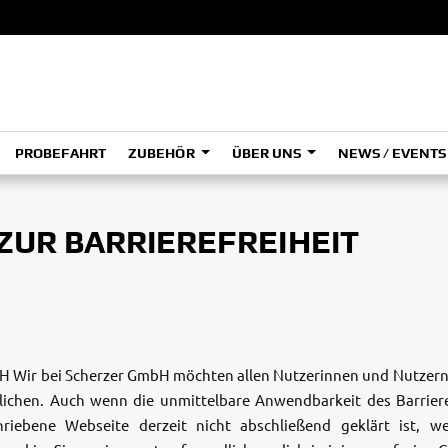
PROBEFAHRT
ZUBEHÖR
ÜBER UNS
NEWS / EVENT
LEISURE
B
B
SPORT
ZUR BARRIEREFREIHEIT
UTILITY
Grizzly
Gr
700 EPS
70
B
B
bH
Wir bei Scherzer GmbH möchten allen Nutzerinnen und Nutzer
lichen. Auch wenn die unmittelbare Anwendbarkeit des Barriere
Wolverine
Wol
hriebene Webseite derzeit nicht abschließend geklärt ist,
RMAX 2
RM
1000
10