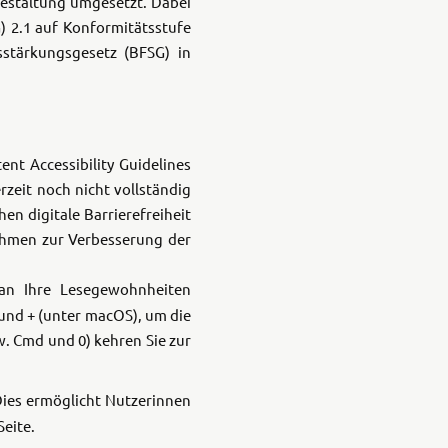
 Gestaltung umgesetzt. Dabei
) 2.1 auf Konformitätsstufe
B
tsstärkungsgesetz (BFSG) in
verine
Wolverine
AX 4
RMAX 4
000
1000 LE
nt Accessibility Guidelines
zeit noch nicht vollständig
B
en digitale Barrierefreiheit
ahmen zur Verbesserung der
verine
Wolverine
an Ihre Lesegewohnheiten
 850
X2 850 SE
und + (unter macOS), um die
w. Cmd und 0) kehren Sie zur
 Dies ermöglicht Nutzerinnen
Seite.
verine