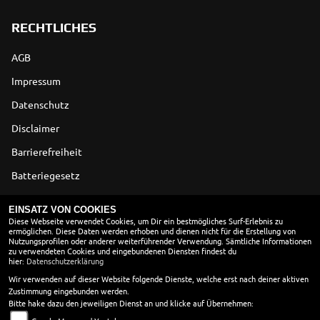
RECHTLICHES
AGB
Impressum
Datenschutz
Disclaimer
Barrierefreiheit
Batteriegesetz
Altölverordnung
EINSATZ VON COOKIES
Diese Webseite verwendet Cookies, um Dir ein bestmögliches Surf-Erlebnis zu
ermöglichen. Diese Daten werden erhoben und dienen nicht für die Erstellung von
ÖFFNUNGSZEITEN
Nutzungsprofilen oder anderer weiterführender Verwendung. Sämtliche Informationen
zu verwendeten Cookies und eingebundenen Diensten findest du
Montag:
geschlossen
hier:
Datenschutzerklärung
Dienstag:
09:00 - 13:00 und 14:00 - 18:00
Wir verwenden auf dieser Website folgende Dienste, welche erst nach deiner aktiven
Zustimmung eingebunden werden.
Mittwoch:
09:00 - 13:00 und 14:00 - 18:00
Bitte hake dazu den jeweiligen Dienst an und klicke auf Übernehmen:
Donnerstag:
09:00 - 13:00 und 14:00 - 18:00