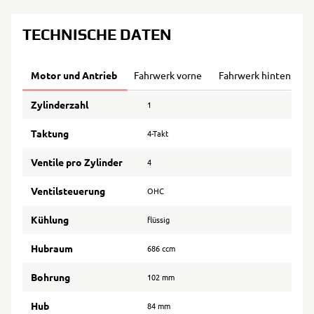
TECHNISCHE DATEN
Motor und Antrieb
Fahrwerk vorne
Fahrwerk hinten
B
Zylinderzahl
1
Taktung
4-Takt
Ventile pro Zylinder
4
Ventilsteuerung
OHC
Kühlung
flüssig
Hubraum
686 ccm
Bohrung
102 mm
Hub
84 mm