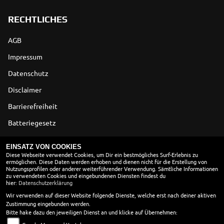
RECHTLICHES
AGB
Impressum
Datenschutz
Disclaimer
Barrierefreiheit
Batteriegesetz
Altölverordnung
EINSATZ VON COOKIES
Diese Webseite verwendet Cookies, um Dir ein bestmögliches Surf-Erlebnis zu
ermöglichen. Diese Daten werden erhoben und dienen nicht für die Erstellung von
ÖFFNUNGSZEITEN
Nutzungsprofilen oder anderer weiterführender Verwendung. Sämtliche Informationen
zu verwendeten Cookies und eingebundenen Diensten findest du
Montag:
geschlossen
hier:
Datenschutzerklärung
Dienstag:
09:00 - 13:00 und 14:00 - 18:00
Wir verwenden auf dieser Website folgende Dienste, welche erst nach deiner aktiven
Zustimmung eingebunden werden.
Mittwoch:
09:00 - 13:00 und 14:00 - 18:00
Bitte hake dazu den jeweiligen Dienst an und klicke auf Übernehmen:
Donnerstag:
09:00 - 13:00 und 14:00 - 18:00