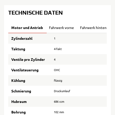
TECHNISCHE DATEN
Motor und Antrieb
Fahrwerk vorne
Fahrwerk hinten
B
Zylinderzahl
1
Taktung
4-Takt
Ventile pro Zylinder
4
Ventilsteuerung
OHC
Kühlung
flüssig
Schmierung
Druckumlauf
Hubraum
686 ccm
Bohrung
102 mm