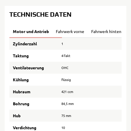
TECHNISCHE DATEN
Motor und Antrieb
Fahrwerk vorne
Fahrwerk hinten
B
Zylinderzahl
1
Taktung
4-Takt
Ventilsteuerung
OHC
Kühlung
flüssig
Hubraum
421 ccm
Bohrung
84,5 mm
Hub
75 mm
Verdichtung
10