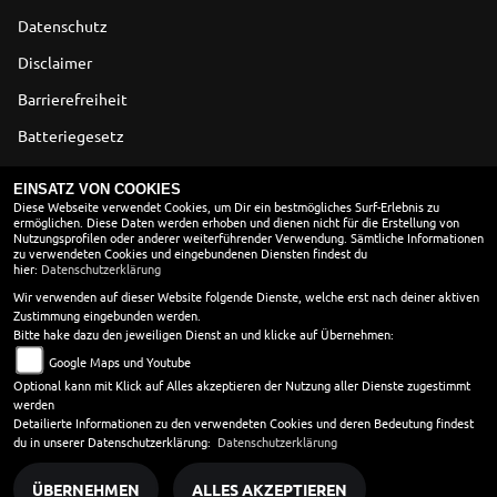
Datenschutz
Disclaimer
Barrierefreiheit
Batteriegesetz
Altölverordnung
EINSATZ VON COOKIES
Diese Webseite verwendet Cookies, um Dir ein bestmögliches Surf-Erlebnis zu
ermöglichen. Diese Daten werden erhoben und dienen nicht für die Erstellung von
ÖFFNUNGSZEITEN
Nutzungsprofilen oder anderer weiterführender Verwendung. Sämtliche Informationen
zu verwendeten Cookies und eingebundenen Diensten findest du
Montag:
geschlossen
hier:
Datenschutzerklärung
Dienstag:
09:00 - 13:00 und 14:00 - 18:00
Wir verwenden auf dieser Website folgende Dienste, welche erst nach deiner aktiven
Zustimmung eingebunden werden.
Mittwoch:
09:00 - 13:00 und 14:00 - 18:00
Bitte hake dazu den jeweiligen Dienst an und klicke auf Übernehmen:
Donnerstag:
09:00 - 13:00 und 14:00 - 18:00
Google Maps und Youtube
Freitag:
09:00 - 13:00 und 14:00 - 18:00
Optional kann mit Klick auf Alles akzeptieren der Nutzung aller Dienste zugestimmt
Samstag:
09:00 - 13:00
werden
Sonntag:
geschlossen
Detailierte Informationen zu den verwendeten Cookies und deren Bedeutung findest
du in unserer Datenschutzerklärung:
Datenschutzerklärung
ÜBERNEHMEN
ALLES AKZEPTIEREN