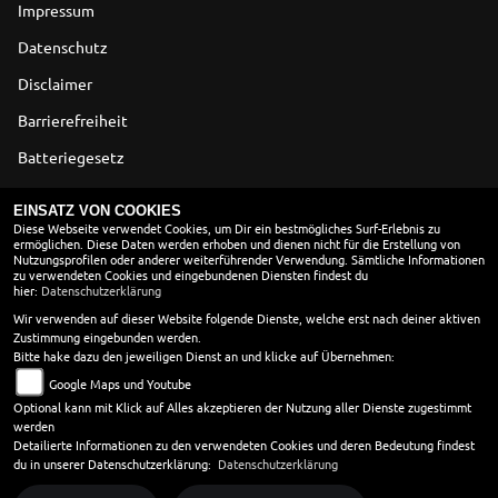
Impressum
Datenschutz
Disclaimer
Barrierefreiheit
Batteriegesetz
Altölverordnung
EINSATZ VON COOKIES
Diese Webseite verwendet Cookies, um Dir ein bestmögliches Surf-Erlebnis zu
ermöglichen. Diese Daten werden erhoben und dienen nicht für die Erstellung von
ÖFFNUNGSZEITEN
Nutzungsprofilen oder anderer weiterführender Verwendung. Sämtliche Informationen
zu verwendeten Cookies und eingebundenen Diensten findest du
Montag:
geschlossen
hier:
Datenschutzerklärung
Dienstag:
09:00 - 13:00 und 14:00 - 18:00
Wir verwenden auf dieser Website folgende Dienste, welche erst nach deiner aktiven
Zustimmung eingebunden werden.
Mittwoch:
09:00 - 13:00 und 14:00 - 18:00
Bitte hake dazu den jeweiligen Dienst an und klicke auf Übernehmen:
Donnerstag:
09:00 - 13:00 und 14:00 - 18:00
Google Maps und Youtube
Freitag:
09:00 - 13:00 und 14:00 - 18:00
Optional kann mit Klick auf Alles akzeptieren der Nutzung aller Dienste zugestimmt
Samstag:
09:00 - 13:00
werden
Sonntag:
geschlossen
Detailierte Informationen zu den verwendeten Cookies und deren Bedeutung findest
du in unserer Datenschutzerklärung:
Datenschutzerklärung